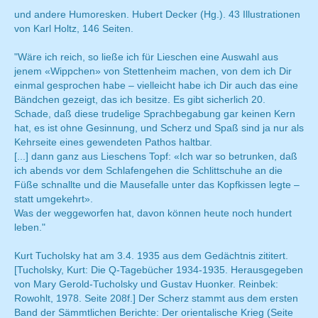
und andere Humoresken. Hubert Decker (Hg.). 43 Illustrationen
von Karl Holtz, 146 Seiten.
"Wäre ich reich, so ließe ich für Lieschen eine Auswahl aus
jenem «Wippchen» von Stettenheim machen, von dem ich Dir
einmal gesprochen habe – vielleicht habe ich Dir auch das eine
Bändchen gezeigt, das ich besitze. Es gibt sicherlich 20.
Schade, daß diese trudelige Sprachbegabung gar keinen Kern
hat, es ist ohne Gesinnung, und Scherz und Spaß sind ja nur als
Kehrseite eines gewendeten Pathos haltbar.
[...] dann ganz aus Lieschens Topf: «Ich war so betrunken, daß
ich abends vor dem Schlafengehen die Schlittschuhe an die
Füße schnallte und die Mausefalle unter das Kopfkissen legte –
statt umgekehrt
».
Was der weggeworfen hat, davon können heute noch hundert
leben."
Kurt Tucholsky hat am 3.4. 1935 aus dem Gedächtnis zititert.
[Tucholsky, Kurt: Die Q-Tagebücher 1934-1935. Herausgegeben
von Mary Gerold-Tucholsky und Gustav Huonker. Reinbek:
Rowohlt, 1978. Seite 208f.] Der Scherz stammt aus dem ersten
Band der Sämmtlichen Berichte: Der orientalische Krieg (Seite