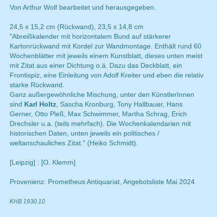
Von Arthur Wolf bearbeitet und herausgegeben.
24,5 x 15,2 cm (Rückwand), 23,5 x 14,8 cm
"Abreißkalender mit horizontalem Bund auf stärkerer
Kartonrückwand mit Kordel zur Wandmontage. Enthält rund 60
Wochenblätter mit jeweils einem Kunstblatt, dieses unten meist
mit Zitat aus einer Dichtung o.ä. Dazu das Deckblatt, ein
Frontispiz, eine Einleitung von Adolf Kreiter und eben die relativ
starke Rückwand.
Ganz außergewöhnliche Mischung, unter den KünstlerInnen
sind
Karl Holtz
, Sascha Kronburg, Tony Hallbauer, Hans
Gerner, Otto Pleß, Max Schwimmer, Martha Schrag, Erich
Drechsler u.a. (teils mehrfach). Die Wochenkalendarien mit
historischen Daten, unten jeweils ein politisches /
weltanschauliches Zitat." (Heiko Schmidt).
[Leipzig] : [O. Klemm]
Provenienz: Prometheus Antiquariat, Angebotsliste Mai 2024
KHB 1930.10