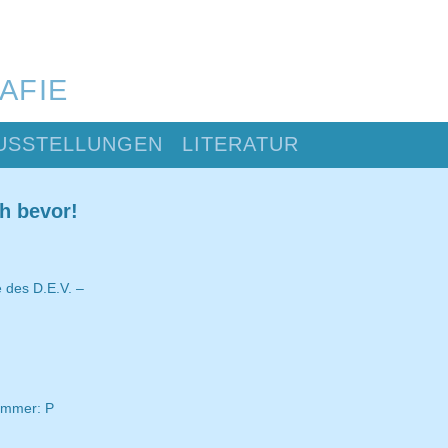
AFIE
USSTELLUNGEN
LITERATUR
h bevor!
e des D.E.V. –
ummer: P