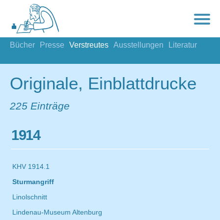
Bücher
Presse
Verstreutes
Ausstellungen
Literatur
Originale, Einblattdrucke
225 Einträge
1914
KHV 1914.1
Sturmangriff
Linolschnitt
Lindenau-Museum Altenburg